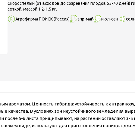
Скороспелый (от всходов до созревания плодов 65-70 дней) г
сеткой, массой 1,2-1,5 кг.
Агрофирма ПОИСК
(Россия)
апр-май
июл-сен
сол
ным ароматом. Ценность гибрида: устойчивость к антракноз
вые качества. В условиях зон неустойчивого земледелия в
и после 5-6 листа прищипывают, на растении оставляют 3-5 п
свежем виде, используют для приготовления повидла, джема