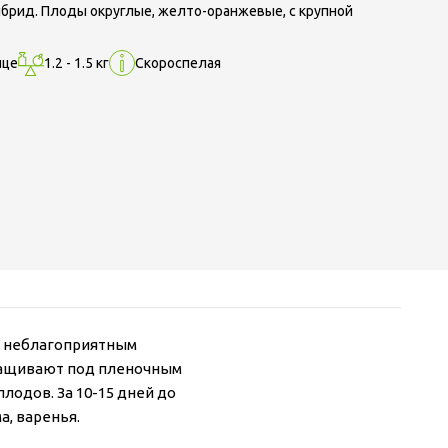
ибрид. Плоды округлые, желто-оранжевые, с крупной
нце
1.2 - 1.5 кг
Скороспелая
у, неблагоприятным
ыращивают под пленочным
лодов. За 10-15 дней до
, варенья.