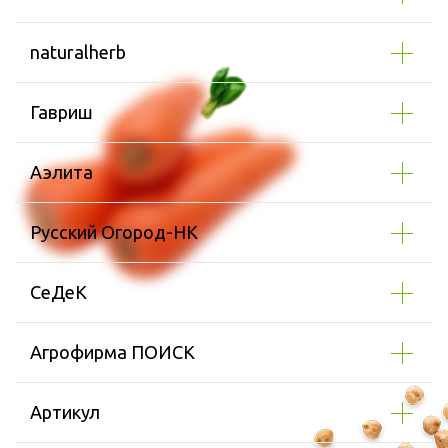
Полная версия сайта
naturalherb
Гавриш
Аэлита
Русский Огород-НК
СеДеК
Агрофирма ПОИСК
Артикул