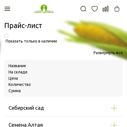
Главная
Профиль
Прайс-лист
Войти
Регистрация
Показать только в наличии
Избранное
Развернуть все
Где мой заказ?
Название
О нас
На складе
Новости
Цена
Доставка и оплата
Количество
Сумма
О компании
Контакты
Сибирский сад
Гарантия и возврат
Семена Алтая
Конфиденциальность