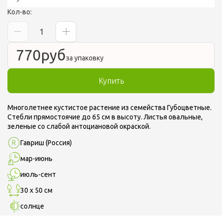
Кол-во:
Полная версия сайта
770
руб
за упаковку
Купить
Многолетнее кустистое растение из семейства Губоцветные.
Стебли прямостоячие до 65 см в высоту. Листья овальные,
зеленые со слабой антоциановой окраской.
Гавриш
(Россия)
мар-июнь
июль-сент
30 х 50 см
солнце