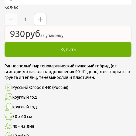
Кол-во:
Полная версия сайта
930
руб
за упаковку
Купить
Раннеспелый партенокарпический пучковый гибрид (от
всходов до начала плодоношения 40-41 день) для открытого
грунта и теплиц, теневынослив и пластичен.
Русский Огород-НК
(Россия)
круглый год
круглый год
30 х 60 см
40 - 43 дня
12 кг\м2