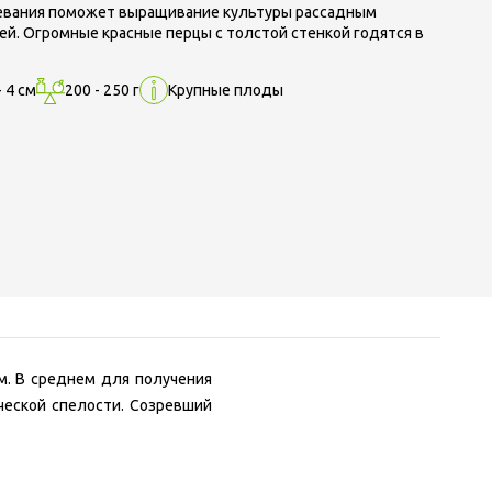
зревания поможет выращивание культуры рассадным
ей. Огромные красные перцы с толстой стенкой годятся в
- 4 см
200 - 250 г
Крупные плоды
м. В среднем для получения
ческой спелости. Созревший