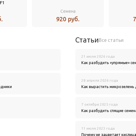
F1
Семена
.
920 руб.
7
Статьи
Все статьи
21 июля 2026 года
Как разбудить «упрямые» се
28 апреля 2026 года
здники
Как вырастить микрозелень
7 октября 2025 года
Как разбудить спящие семен
11 июля 2023 года
Почему не зацветает кислица