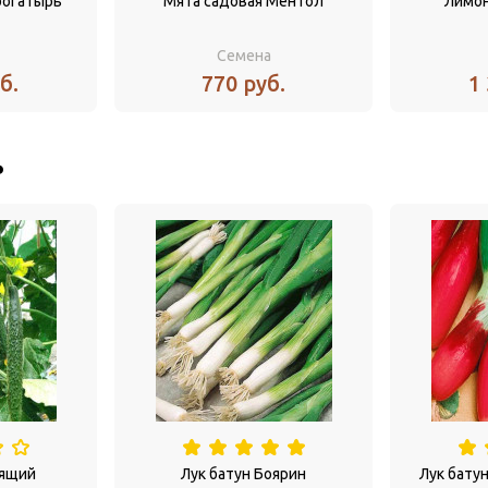
богатырь
Мята садовая Ментол
Лимон
Семена
б.
770 руб.
1
ь
тящий
Лук батун Боярин
Лук бату