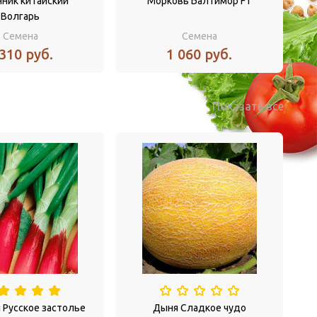
ник китайский
Морковь Балтимор F1
Волгарь
Семена
Семена
 310 руб.
1 060 руб.
Показать все
н Русское застолье
Дыня Сладкое чудо