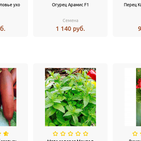
ловье ухо
Огурец Арамис F1
Перец К
Семена
б.
1 140 руб.
9