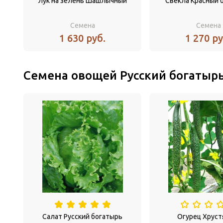
Лук на зелень Шашлычный
Свекла Красный 
Семена
Семена
1 630 руб.
1 270 ру
Семена овощей Русский богатыр
Салат Русский богатырь
Огурец Хрус